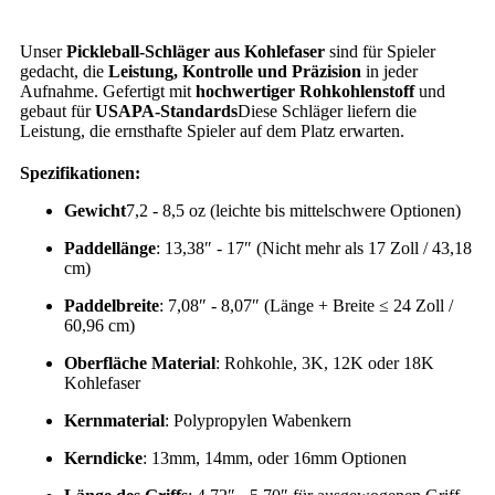
Unser
Pickleball-Schläger aus Kohlefaser
sind für Spieler
gedacht, die
Leistung, Kontrolle und Präzision
in jeder
Aufnahme. Gefertigt mit
hochwertiger Rohkohlenstoff
und
gebaut für
USAPA-Standards
Diese Schläger liefern die
Leistung, die ernsthafte Spieler auf dem Platz erwarten.
Spezifikationen:
Gewicht
7,2 - 8,5 oz (leichte bis mittelschwere Optionen)
Paddellänge
: 13,38″ - 17″ (Nicht mehr als 17 Zoll / 43,18
cm)
Paddelbreite
: 7,08″ - 8,07″ (Länge + Breite ≤ 24 Zoll /
60,96 cm)
Oberfläche Material
: Rohkohle, 3K, 12K oder 18K
Kohlefaser
Kernmaterial
: Polypropylen Wabenkern
Kerndicke
: 13mm, 14mm, oder 16mm Optionen