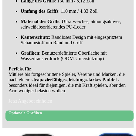
Länge des Griffs
: 130 mm / 5,12 Zoll
Umfang des Griffs
: 110 mm / 4,33 Zoll
Material des Griffs
: Ultra-weiches, atmungsaktives,
schweißabsorbierendes PU-Leder
Kantenschutz
: Randloses Design mit eingespritztem
Schaumstoff um Rand und Griff
Grafiken
: Benutzerdefinierte Oberfläche mit
Wassertransferdruck (ODM-Unterstützung)
Perfekt für
:
Mittlere bis fortgeschrittene Spieler, Vereine und Marken, die
nach einem
strapazierfähiges, leistungsstarkes Paddel
-
besonders ideal für diejenigen, die mit Kraft spielen, aber den
Arm weniger belasten wollen.
Jetzt Angebot einholen
Optionale Grafiken