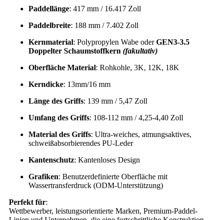
Paddellänge
: 417 mm / 16.417 Zoll
Paddelbreite
: 188 mm / 7.402 Zoll
Kernmaterial
: Polypropylen Wabe oder
GEN3-3.5
Doppelter Schaumstoffkern
(fakultativ)
Oberfläche Material
: Rohkohle, 3K, 12K, 18K
Kerndicke
: 13mm/16 mm
Länge des Griffs
: 139 mm / 5,47 Zoll
Umfang des Griffs
: 108-112 mm / 4,25-4,40 Zoll
Material des Griffs
: Ultra-weiches, atmungsaktives,
schweißabsorbierendes PU-Leder
Kantenschutz
: Kantenloses Design
Grafiken
: Benutzerdefinierte Oberfläche mit
Wassertransferdruck (ODM-Unterstützung)
Perfekt für
:
Wettbewerber, leistungsorientierte Marken, Premium-Paddel-
Linien und Unternehmen, die eine fortschrittliche Konstruktion