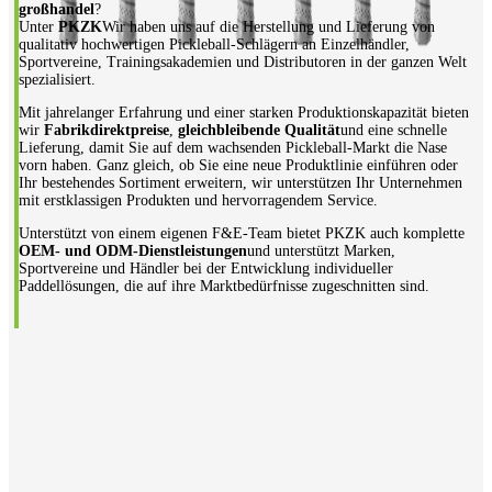
großhandel
?
Unter
PKZK
Wir haben uns auf die Herstellung und Lieferung von
qualitativ hochwertigen Pickleball-Schlägern an Einzelhändler,
Sportvereine, Trainingsakademien und Distributoren in der ganzen Welt
spezialisiert.
Mit jahrelanger Erfahrung und einer starken Produktionskapazität bieten
wir
Fabrikdirektpreise
,
gleichbleibende Qualität
und eine schnelle
Lieferung, damit Sie auf dem wachsenden Pickleball-Markt die Nase
vorn haben. Ganz gleich, ob Sie eine neue Produktlinie einführen oder
Ihr bestehendes Sortiment erweitern, wir unterstützen Ihr Unternehmen
mit erstklassigen Produkten und hervorragendem Service.
Unterstützt von einem eigenen F&E-Team bietet PKZK auch komplette
OEM- und ODM-Dienstleistungen
und unterstützt Marken,
Sportvereine und Händler bei der Entwicklung individueller
Paddellösungen, die auf ihre Marktbedürfnisse zugeschnitten sind.