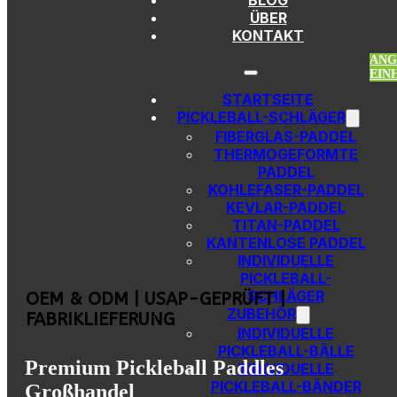
BLOG
Zum Hauptinhalt springen
Zur Fußzeile springen
ÜBER
KONTAKT
ANG
EIN
STARTSEITE
PICKLEBALL-SCHLÄGER
FIBERGLAS-PADDEL
THERMOGEFORMTE
PADDEL
KOHLEFASER-PADDEL
KEVLAR-PADDEL
TITAN-PADDEL
KANTENLOSE PADDEL
INDIVIDUELLE
PICKLEBALL-
SCHLÄGER
OEM & ODM | USAP-GEPRÜFT |
ZUBEHÖR
FABRIKLIEFERUNG
INDIVIDUELLE
PICKLEBALL-BÄLLE
Premium Pickleball Paddles
INDIVIDUELLE
PICKLEBALL-BÄNDER
Großhandel