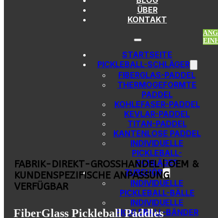
BLOG
Zum Hauptinhalt springen
Zur Fußzeile springen
ÜBER
KONTAKT
ANG
EIN
STARTSEITE
PICKLEBALL-SCHLÄGER
FIBERGLAS-PADDEL
THERMOGEFORMTE
PADDEL
KOHLEFASER-PADDEL
KEVLAR-PADDEL
TITAN-PADDEL
KANTENLOSE PADDEL
INDIVIDUELLE
PICKLEBALL-
SCHLÄGER
FABRIK-DIREKT-GROSSHANDEL | OEM & K
ZUBEHÖR
UNDENSPEZIFISCHE ANPASSUNG V
INDIVIDUELLE
ERFÜGBAR
PICKLEBALL-BÄLLE
INDIVIDUELLE
FiberGlass Pickleball Paddles
PICKLEBALL-BÄNDER