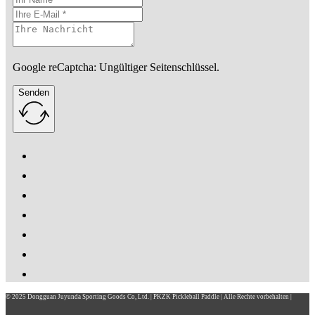
Google reCaptcha: Ungültiger Seitenschlüssel.
Senden
© 2025 Dongguan Juyunda Sporting Goods Co, Ltd. | PKZK Pickleball Paddle | Alle Rechte vorbehalten |