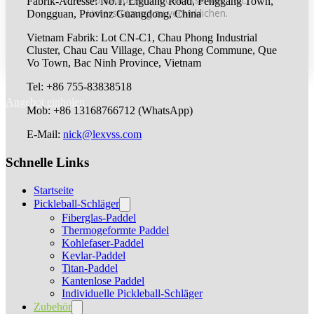
Fabrik-Adresse: No.1, Liguang Road, Fenggang Town,
Unterstützung zu verwirklichen.
Dongguan, Provinz Guangdong, China
Vietnam Fabrik: Lot CN-C1, Chau Phong Industrial
Cluster, Chau Cau Village, Chau Phong Commune, Que
Vo Town, Bac Ninh Province, Vietnam
Tel: +86 755-83838518
Angebot einholen
Mob: +86 13168766712 (WhatsApp)
E-Mail:
nick@lexvss.com
Schnelle Links
Startseite
Pickleball-Schläger
Fiberglas-Paddel
Thermogeformte Paddel
Kohlefaser-Paddel
Kevlar-Paddel
Titan-Paddel
Kantenlose Paddel
Individuelle Pickleball-Schläger
Zubehör