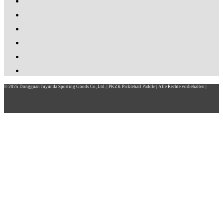
© 2025 Dongguan Juyunda Sporting Goods Co, Ltd. | PKZK Pickleball Paddle | Alle Rechte vorbehalten |