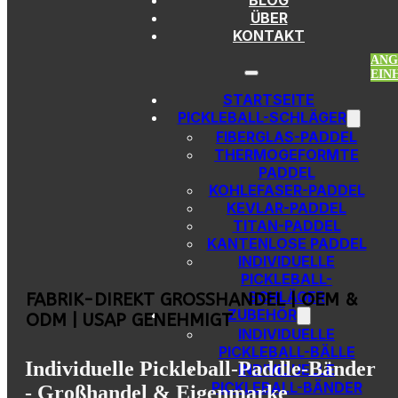
BLOG
Zum Hauptinhalt springen
Zur Fußzeile springen
ÜBER
KONTAKT
ANG
EIN
STARTSEITE
PICKLEBALL-SCHLÄGER
FIBERGLAS-PADDEL
THERMOGEFORMTE
PADDEL
KOHLEFASER-PADDEL
KEVLAR-PADDEL
TITAN-PADDEL
KANTENLOSE PADDEL
INDIVIDUELLE
PICKLEBALL-
SCHLÄGER
FABRIK-DIREKT GROSSHANDEL | OEM & O
ZUBEHÖR
DM | USAP GENEHMIGT
INDIVIDUELLE
PICKLEBALL-BÄLLE
Individuelle Pickleball-Paddle-Bänder
INDIVIDUELLE
PICKLEBALL-BÄNDER
- Großhandel & Eigenmarke