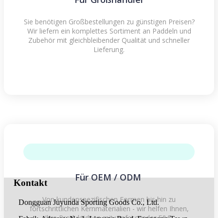
Sie benötigen Großbestellungen zu günstigen Preisen?
Wir liefern ein komplettes Sortiment an Paddeln und
Zubehör mit gleichbleibender Qualität und schneller
Lieferung.
Für OEM / ODM
Kontakt
Von kundenspezifischen Formen bis hin zu
Dongguan Juyunda Sporting Goods Co., Ltd.
fortschrittlichen Kernmaterialien - wir helfen Ihnen,
Ihre Produktideen mit umfassender F&E-