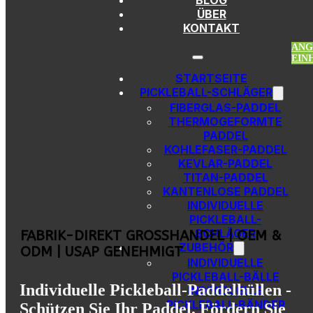
BLOG
Zum Hauptinhalt springen
Zur Fußzeile springen
ÜBER
KONTAKT
ANG
EIN
STARTSEITE
PICKLEBALL-SCHLÄGER
FIBERGLAS-PADDEL
THERMOGEFORMTE
PADDEL
KOHLEFASER-PADDEL
KEVLAR-PADDEL
TITAN-PADDEL
KANTENLOSE PADDEL
INDIVIDUELLE
PICKLEBALL-
SCHLÄGER
FABRIK-DIREKT GROSSHANDEL | OEM & O
ZUBEHÖR
DM | USAP GENEHMIGT
INDIVIDUELLE
PICKLEBALL-BÄLLE
Individuelle Pickleball-Paddelhüllen -
INDIVIDUELLE
PICKLEBALL-BÄNDER
Schützen Sie Ihr Paddel, Fördern Sie