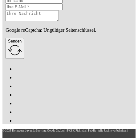
Google reCaptcha: Ungültiger Seitenschlüssel.
Senden
© 2025 Dongguan Juyunda Sporting Goods Co, Ltd. | PKZK Pickleball Paddle | Alle Rechte vorbehalten |