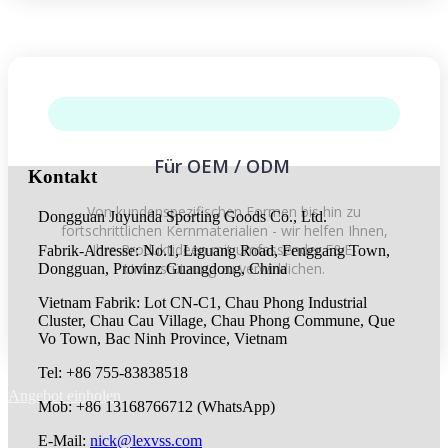
Für OEM / ODM
Kontakt
Von kundenspezifischen Formen bis hin zu
Dongguan Juyunda Sporting Goods Co., Ltd.
fortschrittlichen Kernmaterialien - wir helfen Ihnen,
Ihre Produktideen mit umfassender F&E-
Fabrik-Adresse: No.1, Liguang Road, Fenggang Town,
Unterstützung zu verwirklichen.
Dongguan, Provinz Guangdong, China
Vietnam Fabrik: Lot CN-C1, Chau Phong Industrial
Cluster, Chau Cau Village, Chau Phong Commune, Que
Vo Town, Bac Ninh Province, Vietnam
Tel: +86 755-83838518
Angebot einholen
Mob: +86 13168766712 (WhatsApp)
E-Mail:
nick@lexvss.com