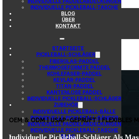
INDIVIDUELLE PADDELABDECKUNGEN
Zum Hauptinhalt springen
Zur Fußzeile springen
INDIVIDUELLE PICKLEBALL-TASCHE
BLOG
ÜBER
KONTAKT
STARTSEITE
PICKLEBALL-SCHLÄGER
FIBERGLAS-PADDEL
THERMOGEFORMTE PADDEL
KOHLEFASER-PADDEL
KEVLAR-PADDEL
TITAN-PADDEL
KANTENLOSE PADDEL
INDIVIDUELLE PICKLEBALL-SCHLÄGER
ZUBEHÖR
INDIVIDUELLE PICKLEBALL-BÄLLE
INDIVIDUELLE PICKLEBALL-BÄNDER
OEM & ODM | USAP-GEPRÜFT | FLEXIBLES 
INDIVIDUELLE PADDELABDECKUNGEN
INDIVIDUELLE PICKLEBALL-TASCHE
Individuelle Pickleball-Schläger Als Ma
BLOG