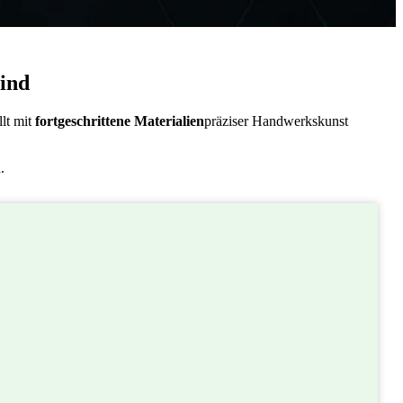
sind
llt mit
fortgeschrittene Materialien
präziser Handwerkskunst
.