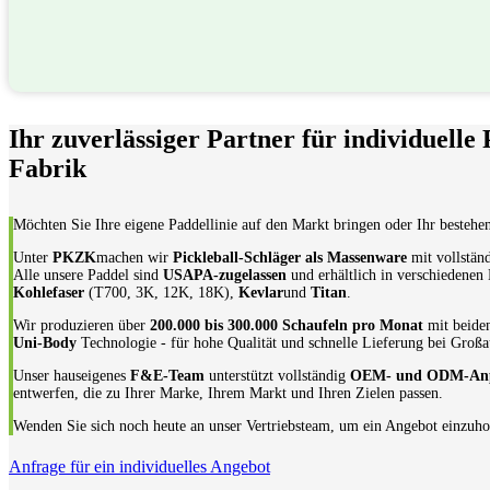
Ihr zuverlässiger Partner für individuelle 
Fabrik
Möchten Sie Ihre eigene Paddellinie auf den Markt bringen oder Ihr bestehe
Unter
PKZK
machen wir
Pickleball-Schläger als Massenware
mit vollstä
Alle unsere Paddel sind
USAPA-zugelassen
und erhältlich in verschiedenen
Kohlefaser
(T700, 3K, 12K, 18K),
Kevlar
und
Titan
.
Wir produzieren über
200.000 bis 300.000 Schaufeln pro Monat
mit beid
Uni-Body
Technologie - für hohe Qualität und schnelle Lieferung bei Großa
Unser hauseigenes
F&E-Team
unterstützt vollständig
OEM- und ODM-Anp
entwerfen, die zu Ihrer Marke, Ihrem Markt und Ihren Zielen passen.
Wenden Sie sich noch heute an unser Vertriebsteam, um ein Angebot einzuho
Anfrage für ein individuelles Angebot