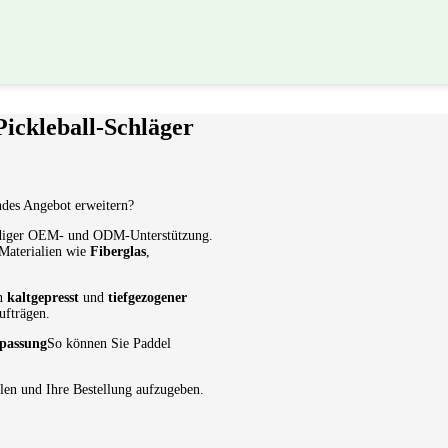
Pickleball-Schläger
ndes Angebot erweitern?
ndiger OEM- und ODM-Unterstützung.
 Materialien wie
Fiberglas
,
en
kaltgepresst
und
tiefgezogener
ufträgen.
assung
So können Sie Paddel
len und Ihre Bestellung aufzugeben.