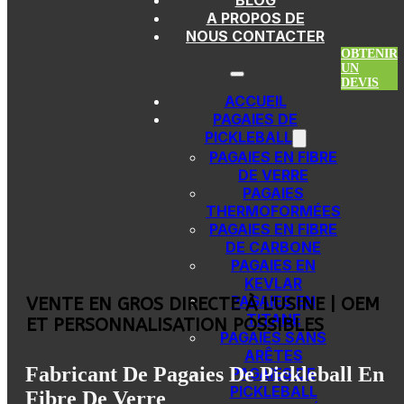
BLOG
Passer au contenu principal
Atteindre le pied de page
A PROPOS DE
NOUS CONTACTER
OBTENIR
UN
DEVIS
ACCUEIL
PAGAIES DE
PICKLEBALL
PAGAIES EN FIBRE
DE VERRE
PAGAIES
THERMOFORMÉES
PAGAIES EN FIBRE
DE CARBONE
PAGAIES EN
KEVLAR
PAGAIES EN
VENTE EN GROS DIRECTE À L'USINE | OEM
TITANE
ET PERSONNALISATION POSSIBLES
PAGAIES SANS
ARÊTES
Fabricant De Pagaies De Pickleball En
PAGAIES DE
PICKLEBALL
Fibre De Verre