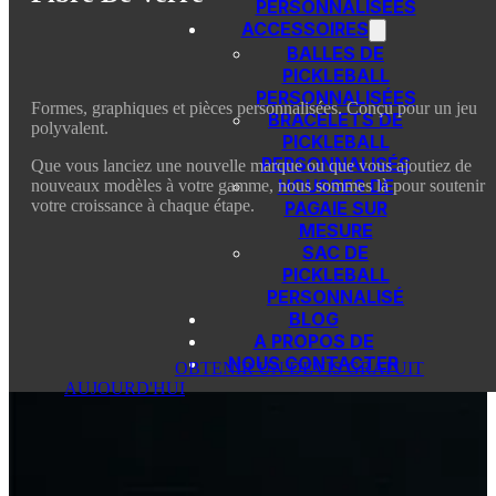
PERSONNALISÉES
ACCESSOIRES
BALLES DE
PICKLEBALL
PERSONNALISÉES
Formes, graphiques et pièces personnalisées. Conçu pour un jeu
BRACELETS DE
polyvalent.
PICKLEBALL
PERSONNALISÉS
Que vous lanciez une nouvelle marque ou que vous ajoutiez de
HOUSSES DE
nouveaux modèles à votre gamme, nous sommes là pour soutenir
votre croissance à chaque étape.
PAGAIE SUR
MESURE
SAC DE
PICKLEBALL
PERSONNALISÉ
BLOG
A PROPOS DE
NOUS CONTACTER
OBTENIR UN DEVIS GRATUIT
AUJOURD'HUI