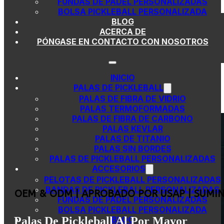
FUNDAS DE PÁDEL PERSONALIZADAS
Saltar al contenido principal
Saltar al pie de página
BOLSA PICKLEBALL PERSONALIZADA
BLOG
ACERCA DE
PÓNGASE EN CONTACTO CON NOSOTROS
INICIO
PALAS DE PICKLEBALL
PALAS DE FIBRA DE VIDRIO
PALAS TERMOFORMADAS
PALAS DE FIBRA DE CARBONO
PALAS KEVLAR
PALAS DE TITANIO
PALAS SIN BORDES
PALAS DE PICKLEBALL PERSONALIZADAS
ACCESORIOS
PELOTAS DE PICKLEBALL PERSONALIZADAS
BANDAS DE PICKLEBALL PERSONALIZADAS
OEM & ODM | APROBADO POR USAP | SUMIN
FUNDAS DE PÁDEL PERSONALIZADAS
BOLSA PICKLEBALL PERSONALIZADA
Palas De Pickleball Al Por Mayor
BLOG