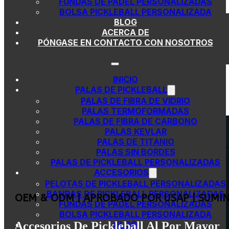
FUNDAS DE PÁDEL PERSONALIZADAS
Saltar al contenido principal
Saltar al pie de página
BOLSA PICKLEBALL PERSONALIZADA
BLOG
ACERCA DE
PÓNGASE EN CONTACTO CON NOSOTROS
INICIO
PALAS DE PICKLEBALL
PALAS DE FIBRA DE VIDRIO
PALAS TERMOFORMADAS
PALAS DE FIBRA DE CARBONO
PALAS KEVLAR
PALAS DE TITANIO
PALAS SIN BORDES
PALAS DE PICKLEBALL PERSONALIZADAS
ACCESORIOS
PELOTAS DE PICKLEBALL PERSONALIZADAS
BANDAS DE PICKLEBALL PERSONALIZADAS
OEM & ODM | APROBADO POR USAP | SUMIN
FUNDAS DE PÁDEL PERSONALIZADAS
BOLSA PICKLEBALL PERSONALIZADA
Accesorios De Pickleball Al Por Mayor
BLOG