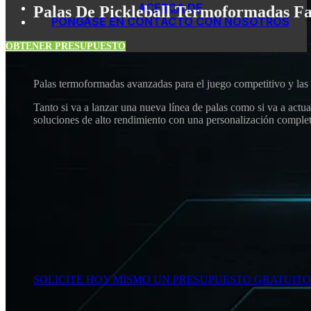
ACERCA DE
Palas De Pickleball Termoformadas Fa
PÓNGASE EN CONTACTO CON NOSOTROS
OBTENER PRESUPUESTO
Palas termoformadas avanzadas para el juego competitivo y las
Tanto si va a lanzar una nueva línea de palas como si va a actu
soluciones de alto rendimiento con una personalización completa
SOLICITE HOY MISMO UN PRESUPUESTO GRATUITO