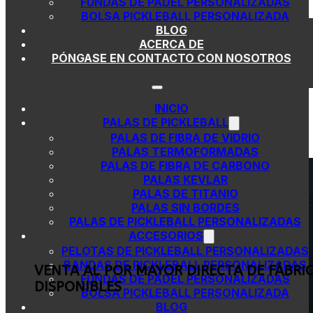
FUNDAS DE PÁDEL PERSONALIZADAS
Saltar al contenido principal
Saltar al pie de página
BOLSA PICKLEBALL PERSONALIZADA
BLOG
ACERCA DE
PÓNGASE EN CONTACTO CON NOSOTROS
INICIO
PALAS DE PICKLEBALL
PALAS DE FIBRA DE VIDRIO
PALAS TERMOFORMADAS
PALAS DE FIBRA DE CARBONO
PALAS KEVLAR
PALAS DE TITANIO
PALAS SIN BORDES
PALAS DE PICKLEBALL PERSONALIZADAS
ACCESORIOS
PELOTAS DE PICKLEBALL PERSONALIZADAS
BANDAS DE PICKLEBALL PERSONALIZADAS
VENTA AL POR MAYOR DIRECTA DE FÁBRI
FUNDAS DE PÁDEL PERSONALIZADAS
DISPONIBLES
BOLSA PICKLEBALL PERSONALIZADA
BLOG