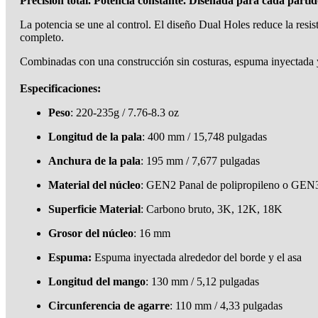
Precisión total. Potencia constante. Diseñada para cada partid
La potencia se une al control. El diseño Dual Holes reduce la resi
completo.
Combinadas con una construcción sin costuras, espuma inyectada y 
Especificaciones:
Peso
: 220-235g / 7.76-8.3 oz
Longitud de la pala
: 400 mm / 15,748 pulgadas
Anchura de la pala
: 195 mm / 7,677 pulgadas
Material del núcleo
: GEN2 Panal de polipropileno o GEN
Superficie Material
: Carbono bruto, 3K, 12K, 18K
Grosor del núcleo
: 16 mm
Espuma:
Espuma inyectada alrededor del borde y el asa
Longitud del mango
: 130 mm / 5,12 pulgadas
Circunferencia de agarre
: 110 mm / 4,33 pulgadas