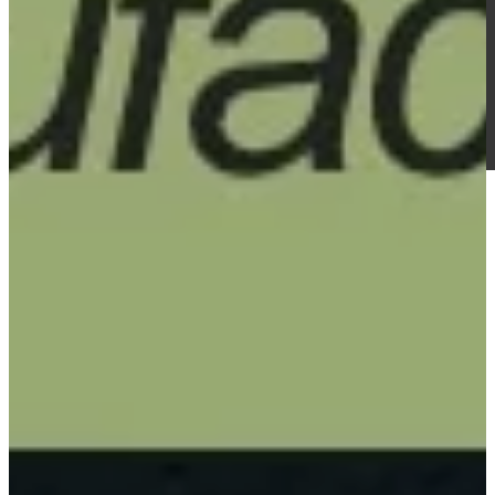
INDIVIDUELLE
PADDELABDECKUNGEN
INDIVIDUELLE
PICKLEBALL-TASCHE
BLOG
ÜBER
KONTAKT