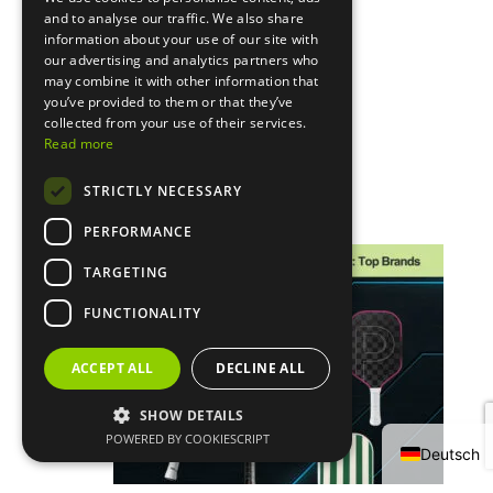
and to analyse our traffic. We also share
information about your use of our site with
our advertising and analytics partners who
may combine it with other information that
you’ve provided to them or that they’ve
collected from your use of their services.
Read more
STRICTLY NECESSARY
Ähnliche Beiträge
PERFORMANCE
TARGETING
FUNCTIONALITY
Français
ACCEPT ALL
DECLINE ALL
Español
SHOW DETAILS
English
POWERED BY COOKIESCRIPT
Deutsch