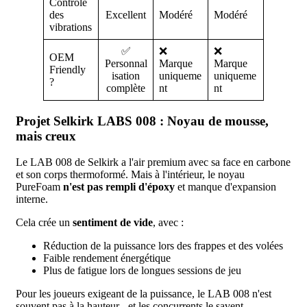
Contrôle
des
Excellent
Modéré
Modéré
vibrations
✅
❌
❌
OEM
Personnal
Marque
Marque
Friendly
isation
uniqueme
uniqueme
?
complète
nt
nt
Projet Selkirk LABS 008 : Noyau de mousse,
mais creux
Le LAB 008 de Selkirk a l'air premium avec sa face en carbone
et son corps thermoformé. Mais à l'intérieur, le noyau
PureFoam
n'est pas rempli d'époxy
et manque d'expansion
interne.
Cela crée un
sentiment de vide
, avec :
Réduction de la puissance lors des frappes et des volées
Faible rendement énergétique
Plus de fatigue lors de longues sessions de jeu
Pour les joueurs exigeant de la puissance, le LAB 008 n'est
souvent pas à la hauteur - et les concurrents le savent.