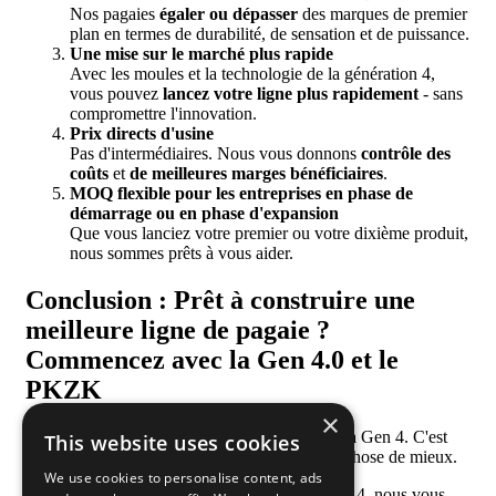
Nos pagaies
égaler ou dépasser
des marques de premier
plan en termes de durabilité, de sensation et de puissance.
Une mise sur le marché plus rapide
Avec les moules et la technologie de la génération 4,
vous pouvez
lancez votre ligne plus rapidement
- sans
compromettre l'innovation.
Prix directs d'usine
Pas d'intermédiaires. Nous vous donnons
contrôle des
coûts
et
de meilleures marges bénéficiaires
.
MOQ flexible pour les entreprises en phase de
démarrage ou en phase d'expansion
Que vous lanciez votre premier ou votre dixième produit,
nous sommes prêts à vous aider.
Conclusion : Prêt à construire une
meilleure ligne de pagaie ?
Commencez avec la Gen 4.0 et le
PKZK
×
CRBN et Selkirk ont créé l'engouement pour la Gen 4. C'est
This website uses cookies
maintenant à votre tour de construire quelque chose de mieux.
We use cookies to personalise content, ads
Au
PKZK
balle au pied
Avec les pagaies Gen 4, nous vous