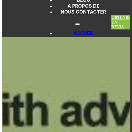
BLOG
Passer au contenu principal
Atteindre le pied de page
A PROPOS DE
NOUS CONTACTER
OBTENIR
UN
DEVIS
ACCUEIL
PAGAIES DE
PICKLEBALL
PAGAIES EN FIBRE
DE VERRE
PAGAIES
THERMOFORMÉES
PAGAIES EN FIBRE
DE CARBONE
PAGAIES EN
KEVLAR
PAGAIES EN
TITANE
PAGAIES SANS
ARÊTES
PAGAIES DE
PICKLEBALL