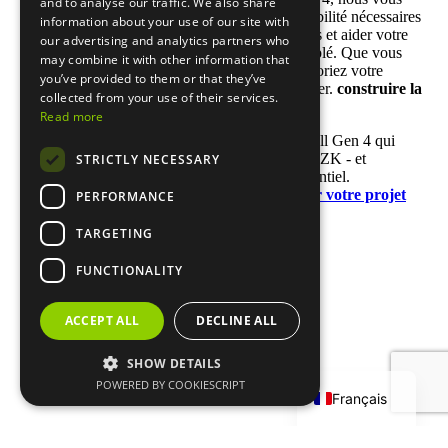
and to analyse our traffic. We also share
donnons les matériaux, la fabrication et la flexibilité nécessaires
information about your use of our site with
pour créer des pagaies Gen 4 plus performantes et aider votre
our advertising and analytics partners who
marque à se démarquer dans un espace surpeuplé. Que vous
may combine it with other information that
lanciez votre première ligne ou que vous amélioriez votre
you’ve provided to them or that they’ve
design next-gen, nous sommes prêts à vous aider.
construire la
collected from your use of their services.
suite.
Read more
Si vous êtes prêt à créer une pagaie de pickleball Gen 4 qui
surpasse CRBN et Selkirk, associez-vous à PKZK - et
STRICTLY NECESSARY
construisons ensemble votre avantage concurrentiel.
Contactez-nous dès aujourd'hui pour lancer votre projet
PERFORMANCE
OEM.
TARGETING
FUNCTIONALITY
Deutsch
ACCEPT ALL
DECLINE ALL
Español
SHOW DETAILS
English
info@lexvss.com
POWERED BY COOKIESCRIPT
Français