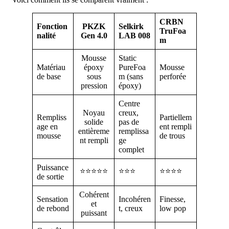
CRBN
Fonction
PKZK
Selkirk
TruFoa
nalité
Gen 4.0
LAB 008
m
Mousse
Static
Matériau
époxy
PureFoa
Mousse
de base
sous
m (sans
perforée
pression
époxy)
Centre
Noyau
creux,
Rempliss
Partiellem
solide
pas de
age en
ent rempli
entièreme
remplissa
mousse
de trous
nt rempli
ge
complet
Puissance
⭐⭐⭐⭐⭐
⭐⭐⭐
⭐⭐⭐⭐
de sortie
Cohérent
Sensation
Incohéren
Finesse,
et
de rebond
t, creux
low pop
puissant