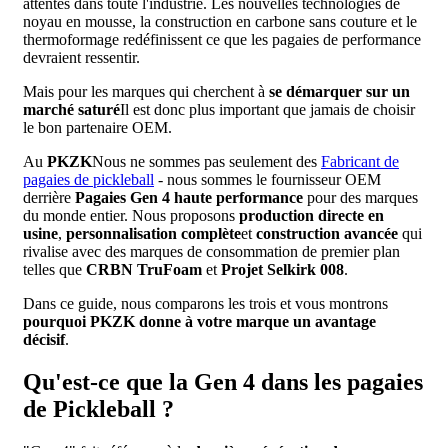
attentes dans toute l'industrie. Les nouvelles technologies de
noyau en mousse, la construction en carbone sans couture et le
thermoformage redéfinissent ce que les pagaies de performance
devraient ressentir.
Mais pour les marques qui cherchent à
se démarquer sur un
marché saturé
Il est donc plus important que jamais de choisir
le bon partenaire OEM.
Au
PKZK
Nous ne sommes pas seulement des
Fabricant de
pagaies de pickleball
- nous sommes le fournisseur OEM
derrière
Pagaies Gen 4 haute performance
pour des marques
du monde entier. Nous proposons
production directe en
usine
,
personnalisation complète
et
construction avancée
qui
rivalise avec des marques de consommation de premier plan
telles que
CRBN TruFoam
et
Projet Selkirk 008
.
Dans ce guide, nous comparons les trois et vous montrons
pourquoi PKZK donne à votre marque un avantage
décisif
.
Qu'est-ce que la Gen 4 dans les pagaies
de Pickleball ?