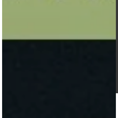
PERSONNALISÉES
ACCESSOIRES
BALLES DE
PICKLEBALL
PERSONNALISÉES
BRACELETS DE
PICKLEBALL
PERSONNALISÉS
HOUSSES DE
PAGAIE SUR
MESURE
SAC DE
PICKLEBALL
PERSONNALISÉ
BLOG
A PROPOS DE
NOUS CONTACTER