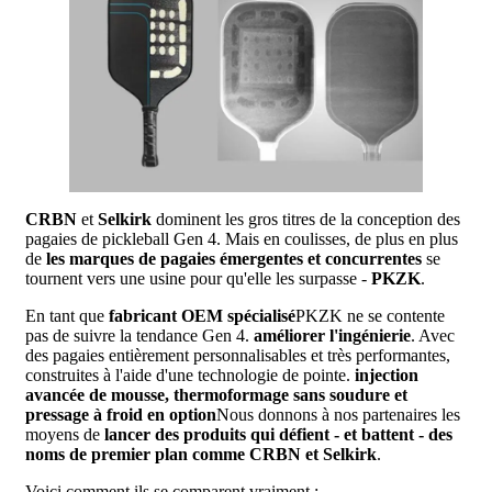
CRBN
et
Selkirk
dominent les gros titres de la conception des
pagaies de pickleball Gen 4. Mais en coulisses, de plus en plus
de
les marques de pagaies émergentes et concurrentes
se
tournent vers une usine pour qu'elle les surpasse -
PKZK
.
En tant que
fabricant OEM spécialisé
PKZK ne se contente
pas de suivre la tendance Gen 4.
améliorer l'ingénierie
. Avec
des pagaies entièrement personnalisables et très performantes,
construites à l'aide d'une technologie de pointe.
injection
avancée de mousse, thermoformage sans soudure et
pressage à froid en option
Nous donnons à nos partenaires les
moyens de
lancer des produits qui défient - et battent - des
noms de premier plan comme CRBN et Selkirk
.
Voici comment ils se comparent vraiment :