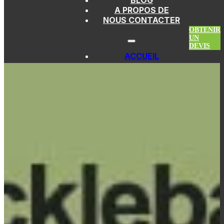
BLOG
Passer au contenu principal
Atteindre le pied de page
A PROPOS DE
NOUS CONTACTER
OBTENIR
UN
DEVIS
ACCUEIL
PAGAIES DE
PICKLEBALL
PAGAIES EN FIBRE
DE VERRE
PAGAIES
THERMOFORMÉES
PAGAIES EN FIBRE
DE CARBONE
PAGAIES EN
KEVLAR
PAGAIES EN
TITANE
PAGAIES SANS
ARÊTES
PAGAIES DE
PICKLEBALL