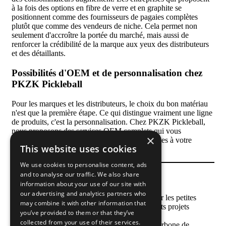
à la fois des options en fibre de verre et en graphite se
positionnent comme des fournisseurs de pagaies complètes
plutôt que comme des vendeurs de niche. Cela permet non
seulement d'accroître la portée du marché, mais aussi de
renforcer la crédibilité de la marque aux yeux des distributeurs
et des détaillants.
Possibilités d'OEM et de personnalisation chez
PKZK Pickleball
Pour les marques et les distributeurs, le choix du bon matériau
n'est que la première étape. Ce qui distingue vraiment une ligne
de produits, c'est la personnalisation. Chez PKZK Pickleball,
nous proposons des services OEM complets qui vous
×
permettent d'adapter chaque détail de vos pagaies à votre
This website uses cookies
stratégie de marché.
We use cookies to personalise content, ads
and to analyse our traffic. We also share
Options de fabrication
information about your use of our site with
our advertising and analytics partners who
Paddles de presse à froid
- flexible pour les petites
may combine it with other information that
quantités, idéal pour les essais ou les petits projets
you’ve provided to them or that they’ve
personnalisés.
collected from your use of their services.
Pagaies thermoformées
- La fibre de carbone de