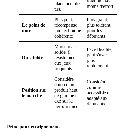
rotation avec
placement des
moins d'effort
tirs.
Plus petit,
Plus grand,
Le point de
récompense
plus tolérant
mire
une technique
pour les
cohérente
débutants
Mince mais
Face flexible,
solide, il
peut s'user
Durabilité
résiste bien
plus
aux jeux
rapidement
fréquents.
Considéré
Considéré
comme un
comme
Position sur
produit haut
accessible et
le marché
de gamme et
adapté aux
axé sur la
débutants
performance
Principaux enseignements