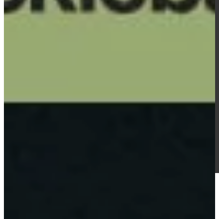
PERSONNALISÉES
ACCESSOIRES
BALLES DE
PICKLEBALL
PERSONNALISÉES
BRACELETS DE
PICKLEBALL
PERSONNALISÉS
HOUSSES DE
PAGAIE SUR
MESURE
SAC DE
PICKLEBALL
PERSONNALISÉ
BLOG
A PROPOS DE
NOUS CONTACTER