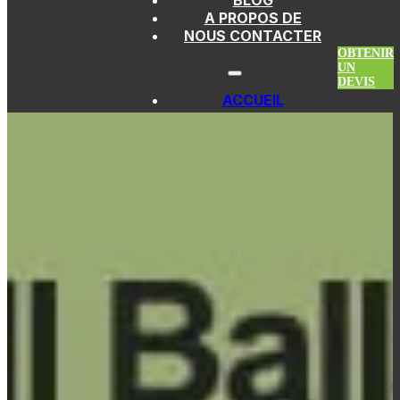
BLOG
Passer au contenu principal
Atteindre le pied de page
A PROPOS DE
NOUS CONTACTER
OBTENIR
UN
DEVIS
ACCUEIL
PAGAIES DE
PICKLEBALL
PAGAIES EN FIBRE
DE VERRE
PAGAIES
THERMOFORMÉES
PAGAIES EN FIBRE
DE CARBONE
PAGAIES EN
KEVLAR
PAGAIES EN
TITANE
PAGAIES SANS
ARÊTES
PAGAIES DE
PICKLEBALL