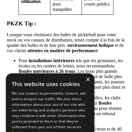
utilisation
jeux
courts publics
tranquilles
PKZK Tip :
Lorsque vous choisissez des balles de pickleball pour votre
stock ou vos canaux de distribution, tenez compte à la fois de la
qualité des balles et de leur prix.
environnement ludique
et de
vos clients
attentes en matière de performance
:
Pour
installations intérieures
tels que les gymnases, les
écoles ou les centres de loisirs, nous recommandons
Boules intérieures à 26 trous
. Les trous plus grands
réduisent la résistance à l'air, offrant un vol de balle plus
×
lent et plus contrôlé - idéal pour les débutants, les joueurs
This website uses cookies
seniors, ou les environnements où un rebond plus doux et
un bruit plus faible sont importants.
We use cookies to personalise content, ads
Pour
courts extérieurs
Pour les parcs publics, les clubs
and to analyse our traffic. We also share
de sport ou les sites de tournois, choisissez
Boules
information about your use of our site with
d'extérieur à 40 trous
. Elles sont conçues pour résister
our advertising and analytics partners who
au vent et aux surfaces rugueuses, offrant un rebond
may combine it with other information that
constant et une durabilité à long terme.
you’ve provided to them or that they’ve
collected from your use of their services.
Chez PKZK, nous proposons des options de 26 trous et de 40