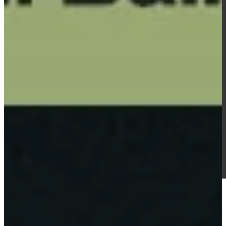
PERSONNALISÉES
ACCESSOIRES
BALLES DE
PICKLEBALL
PERSONNALISÉES
BRACELETS DE
PICKLEBALL
PERSONNALISÉS
HOUSSES DE
PAGAIE SUR
MESURE
SAC DE
PICKLEBALL
PERSONNALISÉ
BLOG
A PROPOS DE
NOUS CONTACTER