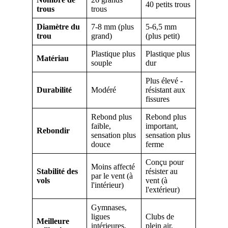
40 petits trous
trous
trous
Diamètre du
7-8 mm (plus
5-6,5 mm
trou
grand)
(plus petit)
Plastique plus
Plastique plus
Matériau
souple
dur
Plus élevé -
Durabilité
Modéré
résistant aux
fissures
Rebond plus
Rebond plus
faible,
important,
Rebondir
sensation plus
sensation plus
douce
ferme
Conçu pour
Moins affecté
Stabilité des
résister au
par le vent (à
vols
vent (à
l'intérieur)
l'extérieur)
Gymnases,
ligues
Clubs de
Meilleure
intérieures,
plein air,